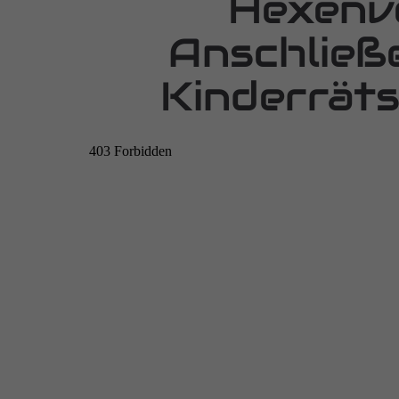
Hexenv
Anschließ
Kinderräts