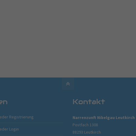
en
Kontakt
ieder Registrierung
Narrenzunft Nibelgau Leutkirch 
Postfach 1308
ieder Login
88293 Leutkirch