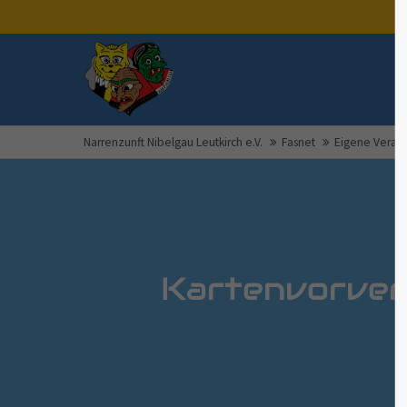
Mitglieder-Login
Benutzername
Narrenzunft Nibelgau Leutkirch e.V.
Fasnet
Eigene Verans
Passwort
Kartenvorver
Anmelden
registrieren
|
Passwort vergessen