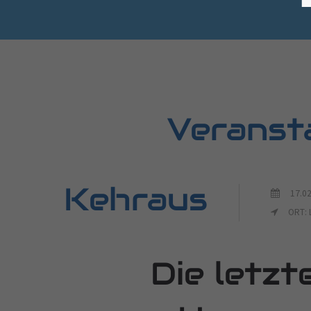
Veranst
Kehraus
17.02
ORT: 
Die letzt