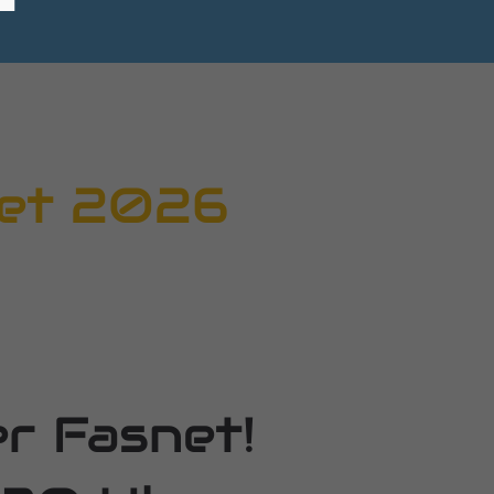
net 2026
er Fasnet!