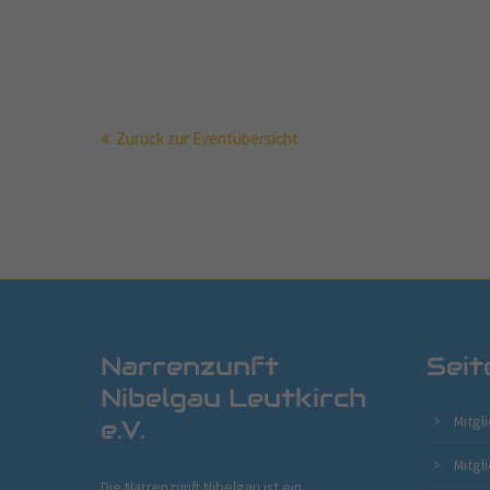
Zurück zur Eventübersicht
Narrenzunft
Seit
Nibelgau Leutkirch
Mitgl
e.V.
Mitgl
Die Narrenzunft Nibelgau ist ein