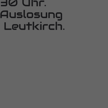
30 Uhr.
 Auslosung
 Leutkirch.