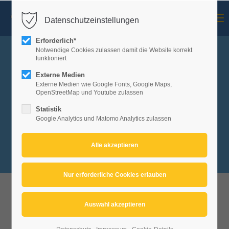
Menu
Datenschutzeinstellungen
Mitglieder-Login
Erforderlich*
Benutzername
Notwendige Cookies zulassen damit die Website korrekt
funktioniert
Externe Medien
Kartenvorverkauf ab dem
Externe Medien wie Google Fonts, Google Maps,
01.02.2026 online unter
Passwort
OpenStreetMap und Youtube zulassen
Eventfrog!
Statistik
Google Analytics und Matomo Analytics zulassen
Anmelden
registrieren
|
Passwort vergessen
Veranstaltungen
der
Fasnet 2026