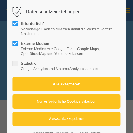
Menu
Datenschutzeinstellungen
Mitglieder-Login
Erforderlich*
Benutzername
Notwendige Cookies zulassen damit die Website korrekt
funktioniert
Externe Medien
Kartenvorverkauf ab dem
Externe Medien wie Google Fonts, Google Maps,
01.02.2026 online unter
Passwort
OpenStreetMap und Youtube zulassen
Eventfrog!
Statistik
Google Analytics und Matomo Analytics zulassen
Anmelden
registrieren
|
Passwort vergessen
Veranstaltungen
der
Fasnet 2026