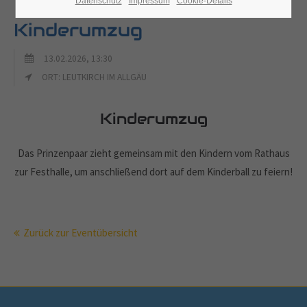
Datenschutz
Impressum
Cookie-Details
Kinderumzug
13.02.2026, 13:30
ORT: LEUTKIRCH IM ALLGÄU
Kinderumzug
Das Prinzenpaar zieht gemeinsam mit den Kindern vom Rathaus
zur Festhalle, um anschließend dort auf dem Kinderball zu feiern!
Zurück zur Eventübersicht