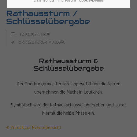
Datenschutz
Impressum
Cookie-Details
Rathaussturm /
Schlüsselübergabe
12.02.2026, 16:30
ORT: LEUTKIRCH IM ALLGÄU
Rathaussturm &
Schlüsselübergabe
Der Oberbürgermeister wird abgesetzt und die Narren
übernehmen die Macht in Leutkirch.
Symbolisch wird der Rathausschlüssel übergeben und läutet
hiermit die heiße Phase ein.
Zurück zur Eventübersicht