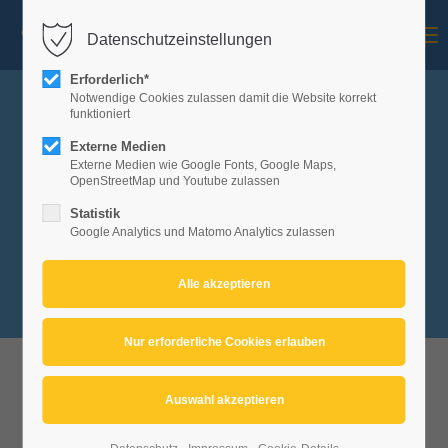
Menu
Datenschutzeinstellungen
Mitglieder-Login
Erforderlich*
Benutzername
Notwendige Cookies zulassen damit die Website korrekt
funktioniert
Externe Medien
Kartenvorverkauf ab dem
Externe Medien wie Google Fonts, Google Maps,
01.02.2026 online unter
Passwort
OpenStreetMap und Youtube zulassen
Eventfrog!
Statistik
Google Analytics und Matomo Analytics zulassen
Anmelden
registrieren
|
Passwort vergessen
Veranstaltungen
der
Fasnet 2026