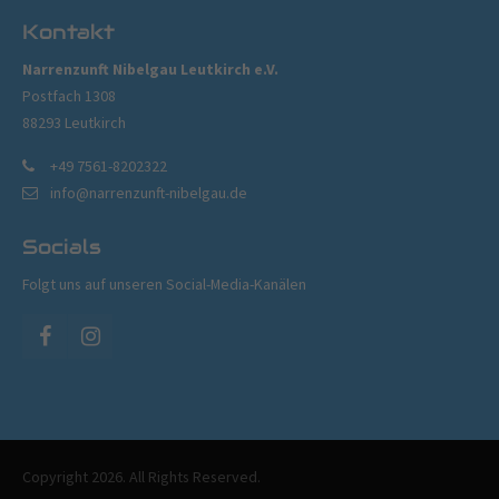
Kontakt
Narrenzunft Nibelgau Leutkirch e.V.
Postfach 1308
88293 Leutkirch
+49 7561-8202322
info@narrenzunft-nibelgau.de
Socials
Folgt uns auf unseren Social-Media-Kanälen
Copyright 2026. All Rights Reserved.