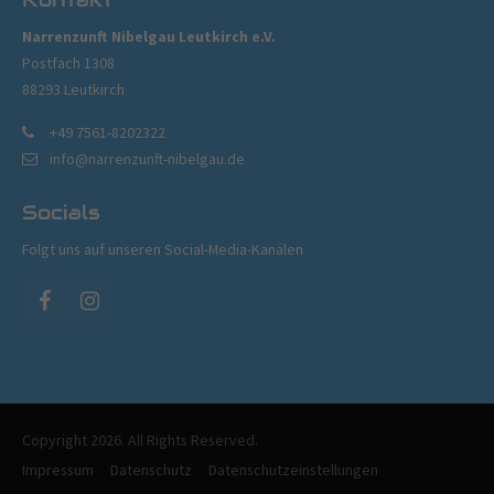
Narrenzunft Nibelgau Leutkirch e.V.
Postfach 1308
88293 Leutkirch
+49 7561-8202322
info@narrenzunft-nibelgau.de
Socials
Folgt uns auf unseren Social-Media-Kanälen
Copyright 2026. All Rights Reserved.
Impressum
Datenschutz
Datenschutzeinstellungen