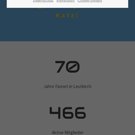
Datenschutz
Impressum
Cookie-Details
Hoorig, Hoorig - isch dia
Katz!
70
Jahre Fasnet in Leutkirch
466
Aktive Mitglieder